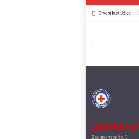
Crveni krst Užice
.
Црвени кр
Велики парк бр. 3