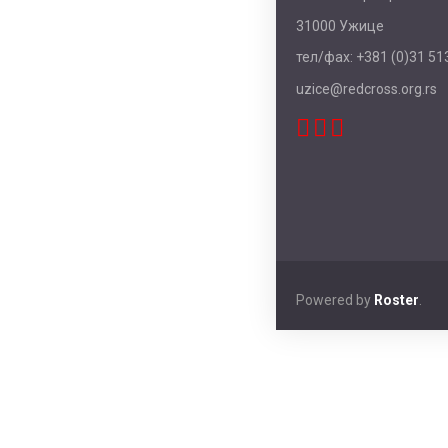
31000 Ужице
тел/фаx: +381 (0)31 513
uzice@redcross.org.rs
Powered by
Roster
.