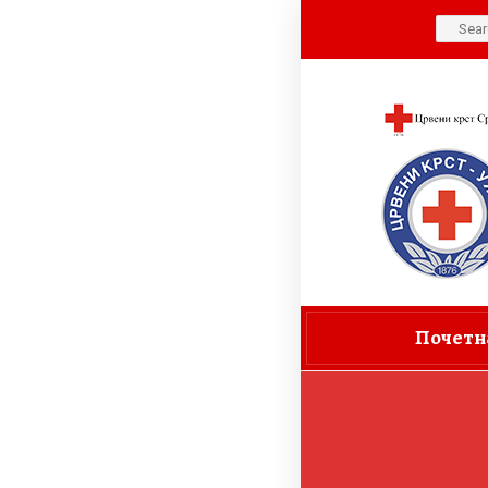
Search
for:
Почетн