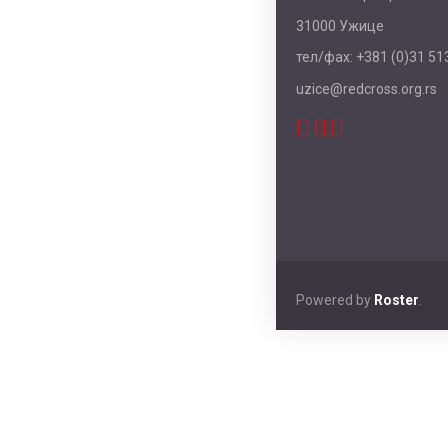
31000 Ужице
тел/фаx: +381 (0)31 513
uzice@redcross.org.rs
Powered by
Roster
.