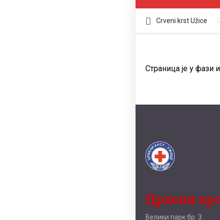
Crveni krst Užice
Страница је у фази и
Црвени кр
Велики парк бр. 3