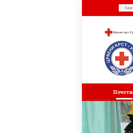
Search
for:
Почетн