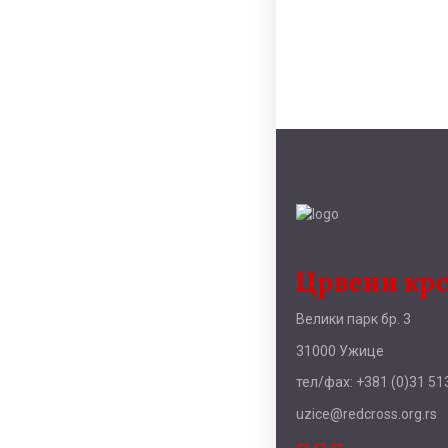
Црвени кр
Велики парк бр. 3
31000 Ужице
тел/фаx: +381 (0)31 513
uzice@redcross.org.rs