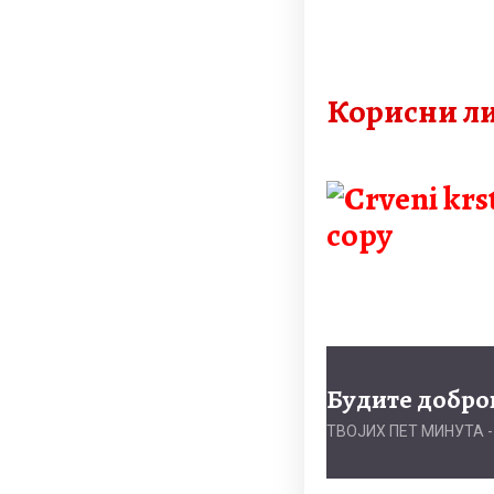
Корисни л
Будите добро
TВОЈИХ ПЕТ МИНУТА 